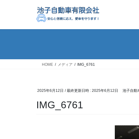
コ
ナ
ン
ビ
テ
ゲ
ン
ー
ツ
シ
へ
ョ
ス
ン
キ
に
ッ
移
HOME
メディア
IMG_6761
プ
動
2025年6月12日
/ 最終更新日時 :
2025年6月12日
池子自動
IMG_6761