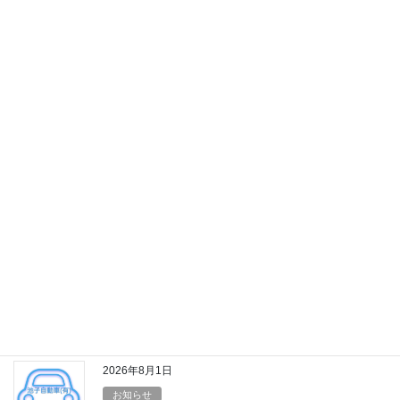
車のキズやヘコミの修理は、ぜひ池子自動車へお越しください。
自動車保険
当社では、車検を受ける際に必要な自賠責保険（自動車損害賠償
責任保険）だけでなく、任意保険（自動車保険）も取り扱ってお
ります。
お知らせ
2026年8月1日
お知らせ