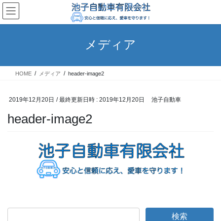
コ
ナ
ン
ビ
テ
ゲ
ン
ー
メディア
ツ
シ
へ
ョ
ス
ン
HOME
メディア
header-image2
キ
に
ッ
移
プ
動
2019年12月20日
/ 最終更新日時 :
2019年12月20日
池子自動車
header-image2