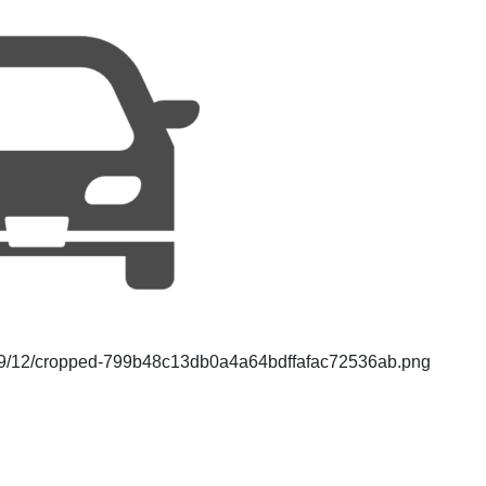
2019/12/cropped-799b48c13db0a4a64bdffafac72536ab.png