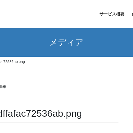
サービス概要
メディア
fac72536ab.png
動車
ffafac72536ab.png