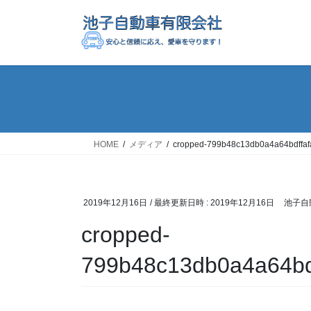
コ
ナ
ン
ビ
テ
ゲ
ン
ー
ツ
シ
へ
ョ
ス
ン
キ
に
ッ
移
HOME
メディア
cropped-799b48c13db0a4a64bdffa
プ
動
2019年12月16日
/ 最終更新日時 :
2019年12月16日
池子自
cropped-
799b48c13db0a4a64bd