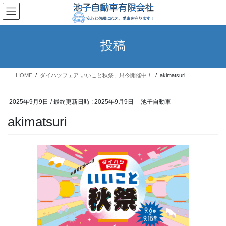
コ
ナ
ン
ビ
テ
ゲ
ン
ー
投稿
ツ
シ
へ
ョ
ス
ン
HOME
ダイハツフェア いいこと秋祭、只今開催中！
akimatsuri
キ
に
ッ
移
プ
動
2025年9月9日
/ 最終更新日時 :
2025年9月9日
池子自動車
akimatsuri