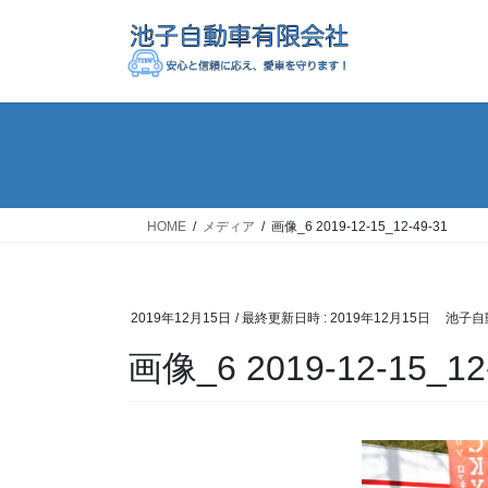
コ
ナ
ン
ビ
テ
ゲ
ン
ー
ツ
シ
へ
ョ
ス
ン
キ
に
ッ
移
HOME
メディア
画像_6 2019-12-15_12-49-31
プ
動
2019年12月15日
/ 最終更新日時 :
2019年12月15日
池子自
画像_6 2019-12-15_12