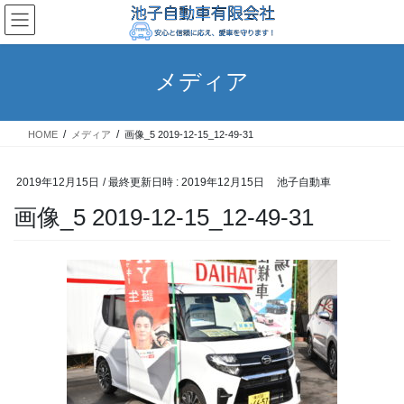
コ
ナ
ン
ビ
テ
ゲ
ン
ー
メディア
ツ
シ
へ
ョ
ス
ン
HOME
メディア
画像_5 2019-12-15_12-49-31
キ
に
ッ
移
プ
動
2019年12月15日
/ 最終更新日時 :
2019年12月15日
池子自動車
画像_5 2019-12-15_12-49-31