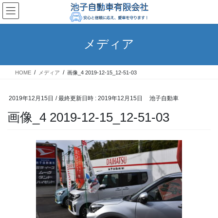
コ
ナ
ン
ビ
テ
ゲ
ン
ー
メディア
ツ
シ
へ
ョ
ス
ン
HOME
メディア
画像_4 2019-12-15_12-51-03
キ
に
ッ
移
プ
動
2019年12月15日
/ 最終更新日時 :
2019年12月15日
池子自動車
画像_4 2019-12-15_12-51-03